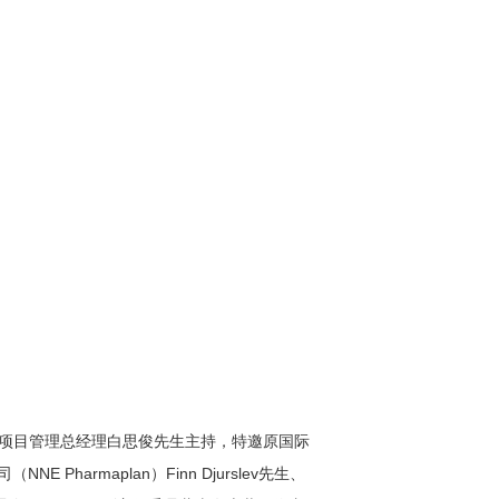
鼎项目管理总经理白思俊先生主持，特邀原国际
 Pharmaplan）Finn Djurslev先生、