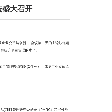
坛盛大召开
助推企业变革与创新”。会议第一天的主论坛邀请
进和提升项目管理的水平。
华鼎项目管理咨询有限责任公司、弗戈工业媒体承
法)项目管理研究委员会（PMRC）秘书长欧