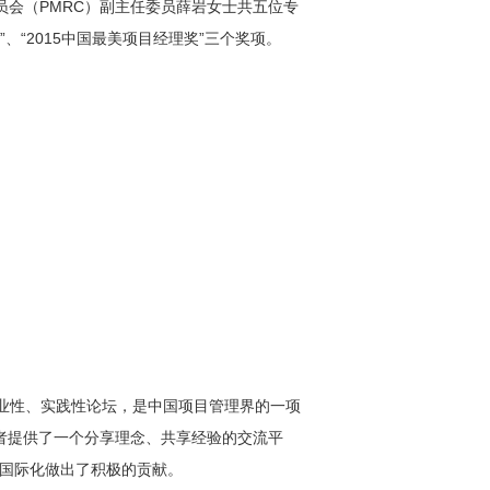
员会（PMRC）副主任委员薛岩女士共五位专
、“2015中国最美项目经理奖”三个奖项。
业性、实践性论坛，是中国项目管理界的一项
得者提供了一个分享理念、共享经验的交流平
国际化做出了积极的贡献。