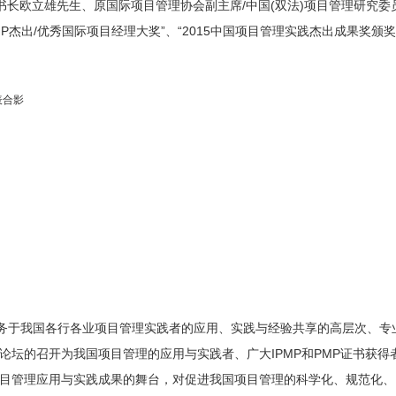
秘书长欧立雄先生、原国际项目管理协会副主席/中国(双法)项目管理研究委
P杰出/优秀国际项目经理大奖”、“2015中国项目管理实践杰出成果奖颁奖”
表合影
服务于我国各行各业项目管理实践者的应用、实践与经验共享的高层次、专
论坛的召开为我国项目管理的应用与实践者、广大IPMP和PMP证书获
目管理应用与实践成果的舞台，对促进我国项目管理的科学化、规范化、