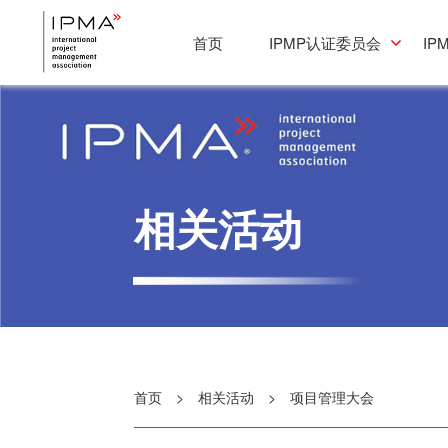
首页
IPMP认证委员会
IP
相关活动
首页
>
相关活动
>
项目管理大会