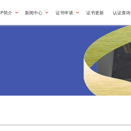
MP简介
新闻中心
证书申请
证书更新
认证查询