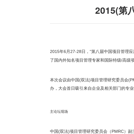
2015
2015年6月27-28日，“第八届中国项目
了国内外知名项目管理专家和国际特级/高级
本次会议由中国(双法)项目管理研究委员会(
办，大会首日吸引来自企业及相关部门的专业听
主论坛现场
中国(双法)项目管理研究委员会（PMRC）