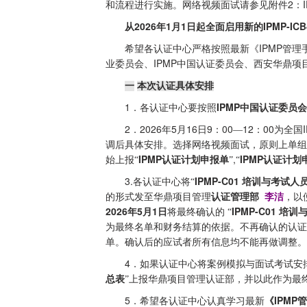
2
和流程进行实施。网络视频面试请参见附件
：
2026
1
1
IPMP-ICB
从
年
月
日起全面启用新的
IPMP
希望各认证中心严格按照
最新
《
管理
IPMP
业委员会、
中国认证委员会、西安华鼎项
一
本次认证具体安排
1
IPMP
．各认证中心要按照
中国认证委员会
2
2026
5
16
9
00
12
00
．
年
月
日
：
—
：
为全国
调后具体安排。
选择网络视频面试，原则上单组
IPMP
,
IPMP
始上报“
认证计划申报单
”
“
认证计划
3.
IPMP-C01
各认证中心将“
培训与考试人
的形式发至华鼎项目管理
认证管理部
李洁
，以
2026
5
1
IPMP-C01
年
月
日
将最终确认的
“
培训
为最终名单和财务结算的依据。不再确认的认证
单。确认后的应试者所有信息均不能再做调整。
4
．如果认证中心将案例模拟与面试考试安
总表
”上报华鼎项目管理认证部，并以此作为最
5
IPMP
．希望各认证中心认真学习最新
《
管