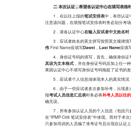
二
本次认证，希望各认证中心在填写表格
1
．在以往上报的
笔试安排表
中，有些认证
注意该问题，在填报笔试安排表时务必划分考场
2
．请各认证中心
在输入应试者中文姓名时
3
．应试者姓名的英文拼写按照英文规律填
First Name
Dawei
Last Name
伟
应填写
，
应填
4
．
身份证号码的填写，首先，确保身份证
其设为文本格式
，并在身份证号码后加上任一种
果因认证中心不填写身份证号码拖延了证书的发
5
．应试者个人信息须体现本人的真实情况
6
．由于一些应试者多次参加补考，出现多
报
考试人员信息汇总表
时务必将
补考人员以往的
确无误。
7
．所有参加认证人员的个人信息（包括只
IPMP-C08
在“
笔试安排表
”中体现。而对于本
只参加培训的人员编了准考证号且出现在认证上